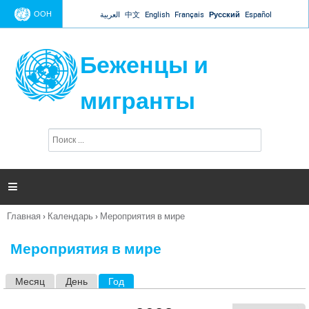
Jump to navigation
ООН
العربية
中文
English
Français
Русский
Español
Беженцы и
мигранты
П
Ф
о
о
и
р
с
к
м

а
п
Главная
›
Календарь
›
Мероприятия в мире
о
Вы
и
здесь
с
Мероприятия в мире
к
а
Месяц
День
Год
(активная вкладка)
Г
л