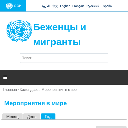
Jump to navigation
ООН
العربية
中文
English
Français
Русский
Español
Беженцы и
мигранты
П
Ф
о
о
и
р
с
к
м

а
п
Главная
›
Календарь
›
Мероприятия в мире
о
Вы
и
здесь
с
Мероприятия в мире
к
а
Месяц
День
Год
(активная вкладка)
Г
л