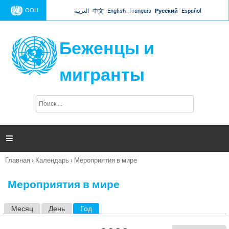
Jump to navigation
ООН
العربية
中文
English
Français
Русский
Español
Беженцы и
мигранты
П
Ф
о
о
и
р
с
к
м

а
п
Главная
›
Календарь
›
Мероприятия в мире
о
Вы
и
здесь
с
Мероприятия в мире
к
а
Месяц
День
Год
(активная вкладка)
Г
л