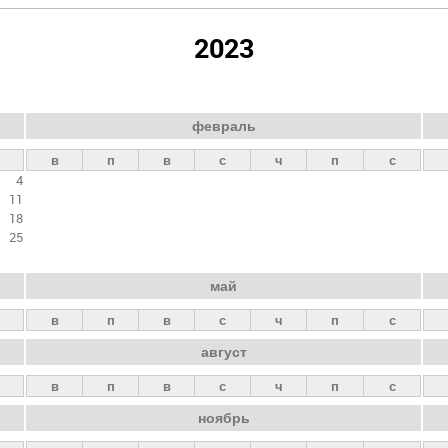
2023
февраль
в
п
в
с
ч
п
с
4
11
18
25
май
в
п
в
с
ч
п
с
август
в
п
в
с
ч
п
с
ноябрь