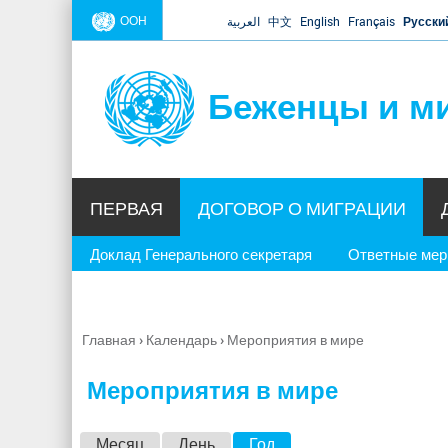
ООН
العربية
中文
English
Français
Русски
Беженцы и м
ПЕРВАЯ
ДОГОВОР О МИГРАЦИИ
Доклад Генерального секретаря
Ответные ме
Главная
›
Календарь
›
Мероприятия в мире
Вы
здесь
Мероприятия в мире
Г
Месяц
День
Год
(активная вкладка)