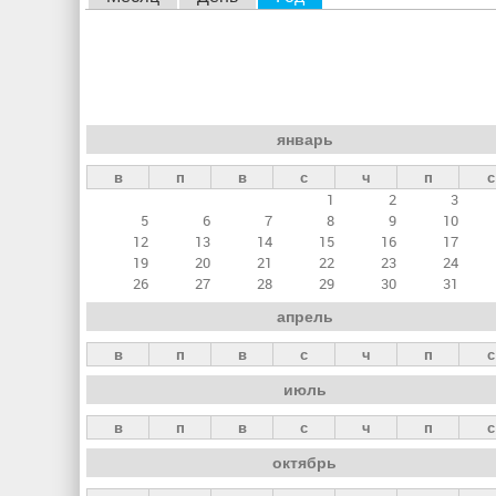
л
а
в
н
январь
ы
в
п
в
с
ч
п
с
е
1
2
3
в
5
6
7
8
9
10
к
12
13
14
15
16
17
19
20
21
22
23
24
л
26
27
28
29
30
31
а
апрель
д
в
п
в
с
ч
п
с
к
июль
и
в
п
в
с
ч
п
с
октябрь