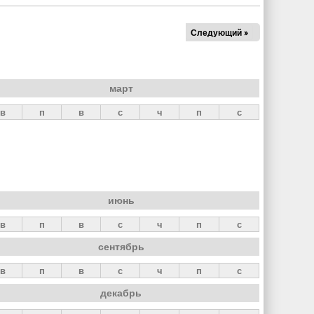
Следующий »
март
в
п
в
с
ч
п
с
июнь
в
п
в
с
ч
п
с
сентябрь
в
п
в
с
ч
п
с
декабрь