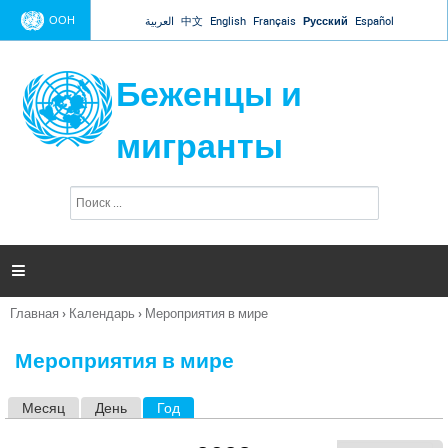
Jump to navigation
ООН
العربية
中文
English
Français
Русский
Español
Беженцы и
мигранты
П
Ф
о
о
и
р
с
к
м

а
п
Главная
›
Календарь
›
Мероприятия в мире
о
Вы
и
здесь
с
Мероприятия в мире
к
а
Месяц
День
Год
(активная вкладка)
Г
л