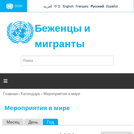
Jump to navigation
ООН
العربية
中文
English
Français
Русский
Español
Беженцы и
мигранты
П
Ф
о
о
и
р
с
к
м

а
п
Главная
›
Календарь
›
Мероприятия в мире
о
Вы
и
здесь
с
Мероприятия в мире
к
а
Месяц
День
Год
(активная вкладка)
Г
л