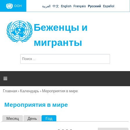
Jump to navigation
ООН
العربية
中文
English
Français
Русский
Español
Беженцы и
мигранты
П
Ф
о
о
и
р
с
к
м

а
п
Главная
›
Календарь
›
Мероприятия в мире
о
Вы
и
здесь
с
Мероприятия в мире
к
а
Месяц
День
Год
(активная вкладка)
Г
л