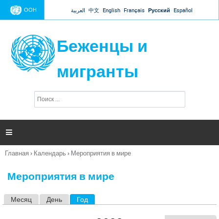
Jump to navigation
ООН
العربية
中文
English
Français
Русский
Español
Беженцы и
мигранты
П
Ф
о
о
и
р
с
к
м

а
п
Главная
›
Календарь
›
Мероприятия в мире
о
Вы
и
здесь
с
Мероприятия в мире
к
а
Месяц
День
Год
(активная вкладка)
Г
л