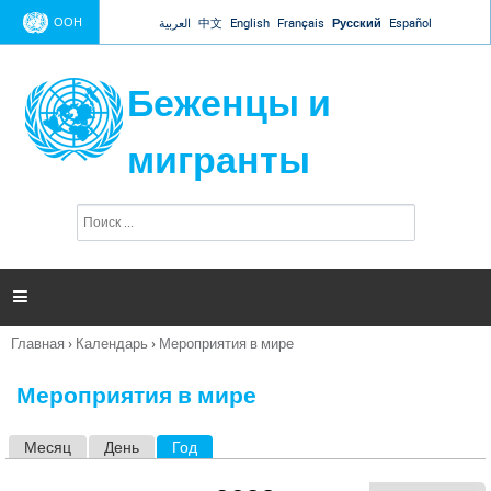
Jump to navigation
ООН
العربية
中文
English
Français
Русский
Español
Беженцы и
мигранты
П
Ф
о
о
и
р
с
к
м

а
п
Главная
›
Календарь
›
Мероприятия в мире
о
Вы
и
здесь
с
Мероприятия в мире
к
а
Месяц
День
Год
(активная вкладка)
Г
л