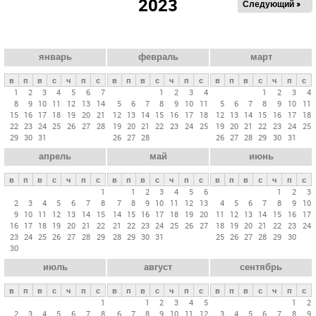
2023
Следующий »
а
в
н
ы
январь
февраль
март
е
в
п
в
с
ч
п
с
в
п
в
с
ч
п
с
в
п
в
с
ч
п
с
в
1
2
3
4
5
6
7
1
2
3
4
1
2
3
4
8
9
10
11
12
13
14
5
6
7
8
9
10
11
5
6
7
8
9
10
11
к
15
16
17
18
19
20
21
12
13
14
15
16
17
18
12
13
14
15
16
17
18
л
22
23
24
25
26
27
28
19
20
21
22
23
24
25
19
20
21
22
23
24
25
29
30
31
26
27
28
26
27
28
29
30
31
а
апрель
май
июнь
д
к
в
п
в
с
ч
п
с
в
п
в
с
ч
п
с
в
п
в
с
ч
п
с
и
1
1
2
3
4
5
6
1
2
3
2
3
4
5
6
7
8
7
8
9
10
11
12
13
4
5
6
7
8
9
10
9
10
11
12
13
14
15
14
15
16
17
18
19
20
11
12
13
14
15
16
17
16
17
18
19
20
21
22
21
22
23
24
25
26
27
18
19
20
21
22
23
24
23
24
25
26
27
28
29
28
29
30
31
25
26
27
28
29
30
30
июль
август
сентябрь
в
п
в
с
ч
п
с
в
п
в
с
ч
п
с
в
п
в
с
ч
п
с
1
1
2
3
4
5
1
2
2
3
4
5
6
7
8
6
7
8
9
10
11
12
3
4
5
6
7
8
9