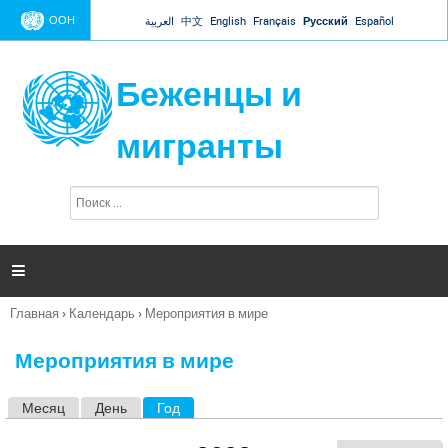
Jump to navigation
ООН
العربية
中文
English
Français
Русский
Español
Беженцы и
мигранты
П
Ф
о
о
и
р
с
к
м

а
п
Главная
›
Календарь
›
Мероприятия в мире
о
Вы
и
здесь
с
Мероприятия в мире
к
а
Месяц
День
Год
(активная вкладка)
Г
л