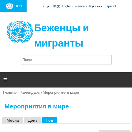
Jump to navigation
ООН
العربية
中文
English
Français
Русский
Español
Беженцы и
мигранты
П
Ф
о
о
и
р
с
к
м

а
п
Главная
›
Календарь
›
Мероприятия в мире
о
Вы
и
здесь
с
Мероприятия в мире
к
а
Месяц
День
Год
(активная вкладка)
Г
л