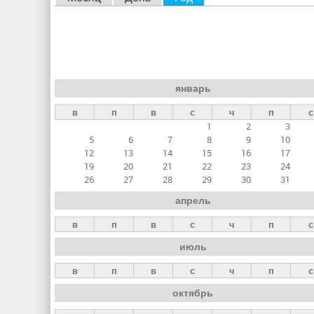
л
а
в
н
январь
ы
в
п
в
с
ч
п
с
е
1
2
3
в
5
6
7
8
9
10
к
12
13
14
15
16
17
19
20
21
22
23
24
л
26
27
28
29
30
31
а
апрель
д
в
п
в
с
ч
п
с
к
июль
и
в
п
в
с
ч
п
с
октябрь