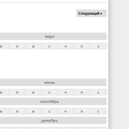
Следующий »
март
в
п
в
с
ч
п
с
июнь
в
п
в
с
ч
п
с
сентябрь
в
п
в
с
ч
п
с
декабрь