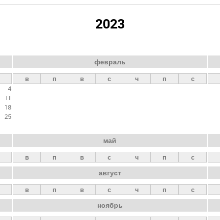
2023
февраль
в
п
в
с
ч
п
с
4
11
18
25
май
в
п
в
с
ч
п
с
август
в
п
в
с
ч
п
с
ноябрь