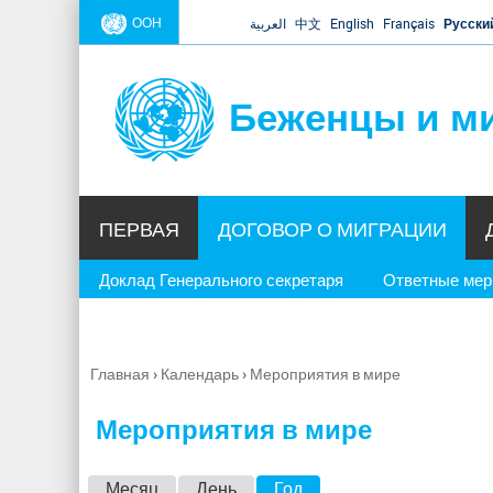
ООН
العربية
中文
English
Français
Русски
Беженцы и м
ПЕРВАЯ
ДОГОВОР О МИГРАЦИИ
Доклад Генерального секретаря
Ответные ме
Главная
›
Календарь
›
Мероприятия в мире
Вы
здесь
Мероприятия в мире
Г
Месяц
День
Год
(активная вкладка)