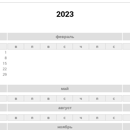
2023
февраль
в
п
в
с
ч
п
с
1
8
15
22
29
май
в
п
в
с
ч
п
с
август
в
п
в
с
ч
п
с
ноябрь