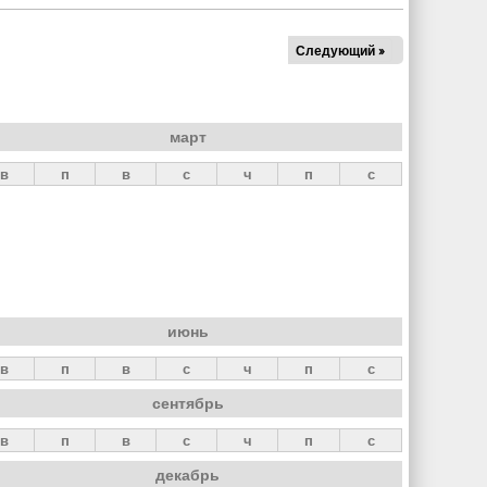
Следующий »
март
в
п
в
с
ч
п
с
июнь
в
п
в
с
ч
п
с
сентябрь
в
п
в
с
ч
п
с
декабрь