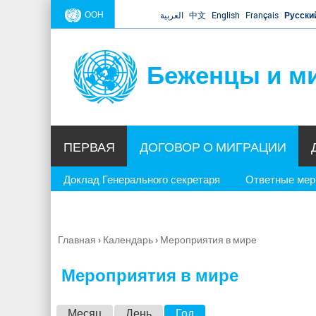
ООН
العربية
中文
English
Français
Русски
Беженцы и м
ПЕРВАЯ
ДОГОВОР О МИГРАЦИИ
Доклад Генерального секретаря
Ответные ме
Главная
›
Календарь
›
Мероприятия в мире
Вы
здесь
Мероприятия в мире
Г
Месяц
День
Год
(активная вкладка)