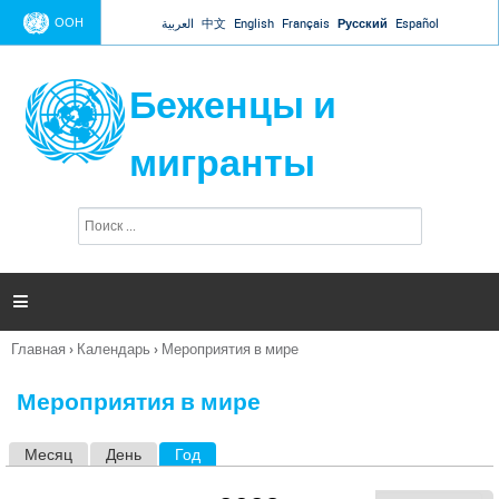
Jump to navigation
ООН
العربية
中文
English
Français
Русский
Español
Беженцы и
мигранты
П
Ф
о
о
и
р
с
к
м

а
п
Главная
›
Календарь
›
Мероприятия в мире
о
Вы
и
здесь
с
Мероприятия в мире
к
а
Месяц
День
Год
(активная вкладка)
Г
л