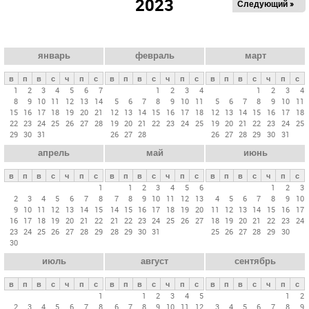
2023
Следующий »
а
в
н
ы
январь
февраль
март
е
в
п
в
с
ч
п
с
в
п
в
с
ч
п
с
в
п
в
с
ч
п
с
в
1
2
3
4
5
6
7
1
2
3
4
1
2
3
4
8
9
10
11
12
13
14
5
6
7
8
9
10
11
5
6
7
8
9
10
11
к
15
16
17
18
19
20
21
12
13
14
15
16
17
18
12
13
14
15
16
17
18
л
22
23
24
25
26
27
28
19
20
21
22
23
24
25
19
20
21
22
23
24
25
29
30
31
26
27
28
26
27
28
29
30
31
а
апрель
май
июнь
д
к
в
п
в
с
ч
п
с
в
п
в
с
ч
п
с
в
п
в
с
ч
п
с
и
1
1
2
3
4
5
6
1
2
3
2
3
4
5
6
7
8
7
8
9
10
11
12
13
4
5
6
7
8
9
10
9
10
11
12
13
14
15
14
15
16
17
18
19
20
11
12
13
14
15
16
17
16
17
18
19
20
21
22
21
22
23
24
25
26
27
18
19
20
21
22
23
24
23
24
25
26
27
28
29
28
29
30
31
25
26
27
28
29
30
30
июль
август
сентябрь
в
п
в
с
ч
п
с
в
п
в
с
ч
п
с
в
п
в
с
ч
п
с
1
1
2
3
4
5
1
2
2
3
4
5
6
7
8
6
7
8
9
10
11
12
3
4
5
6
7
8
9