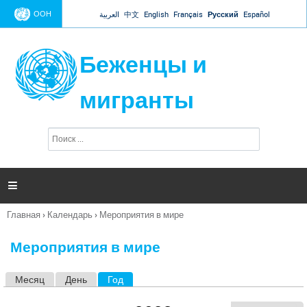
Jump to navigation
ООН
العربية
中文
English
Français
Русский
Español
Беженцы и
мигранты
П
Ф
о
о
и
р
с
к
м

а
п
Главная
›
Календарь
›
Мероприятия в мире
о
Вы
и
здесь
с
Мероприятия в мире
к
а
Месяц
День
Год
(активная вкладка)
Г
л