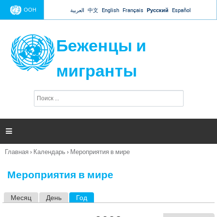
Jump to navigation
ООН
العربية
中文
English
Français
Русский
Español
Беженцы и
мигранты
П
Ф
о
о
и
р
с
к
м

а
п
Главная
›
Календарь
›
Мероприятия в мире
о
Вы
и
здесь
с
Мероприятия в мире
к
а
Месяц
День
Год
(активная вкладка)
Г
л