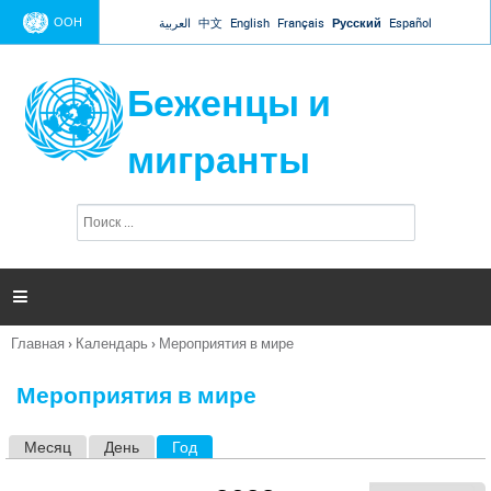
Jump to navigation
ООН
العربية
中文
English
Français
Русский
Español
Беженцы и
мигранты
П
Ф
о
о
и
р
с
к
м

а
п
Главная
›
Календарь
›
Мероприятия в мире
о
Вы
и
здесь
с
Мероприятия в мире
к
а
Месяц
День
Год
(активная вкладка)
Г
л