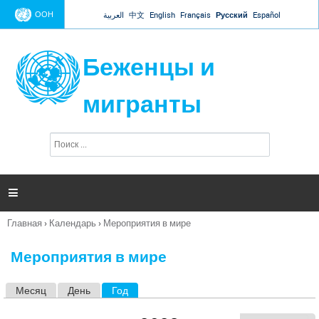
Jump to navigation
ООН
العربية
中文
English
Français
Русский
Español
Беженцы и
мигранты
П
Ф
о
о
и
р
с
к
м

а
п
Главная
›
Календарь
›
Мероприятия в мире
о
Вы
и
здесь
с
Мероприятия в мире
к
а
Месяц
День
Год
(активная вкладка)
Г
л