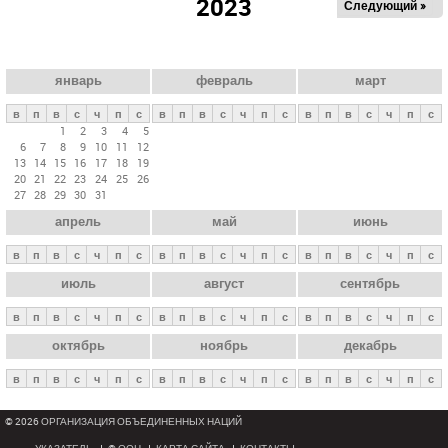
2023
Следующий »
а
в
н
ы
январь
февраль
март
е
в
п
в
с
ч
п
с
в
п
в
с
ч
п
с
в
п
в
с
ч
п
с
в
1
2
3
4
5
6
7
8
9
10
11
12
к
13
14
15
16
17
18
19
л
20
21
22
23
24
25
26
27
28
29
30
31
а
апрель
май
июнь
д
к
в
п
в
с
ч
п
с
в
п
в
с
ч
п
с
в
п
в
с
ч
п
с
и
июль
август
сентябрь
в
п
в
с
ч
п
с
в
п
в
с
ч
п
с
в
п
в
с
ч
п
с
октябрь
ноябрь
декабрь
в
п
в
с
ч
п
с
в
п
в
с
ч
п
с
в
п
в
с
ч
п
с
© 2026 ОРГАНИЗАЦИЯ ОБЪЕДИНЕННЫХ НАЦИЙ