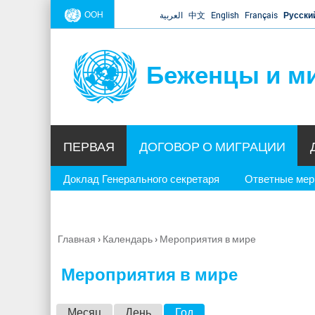
ООН
العربية
中文
English
Français
Русски
Беженцы и м
ПЕРВАЯ
ДОГОВОР О МИГРАЦИИ
Доклад Генерального секретаря
Ответные ме
Главная
›
Календарь
›
Мероприятия в мире
Вы
здесь
Мероприятия в мире
Г
Месяц
День
Год
(активная вкладка)