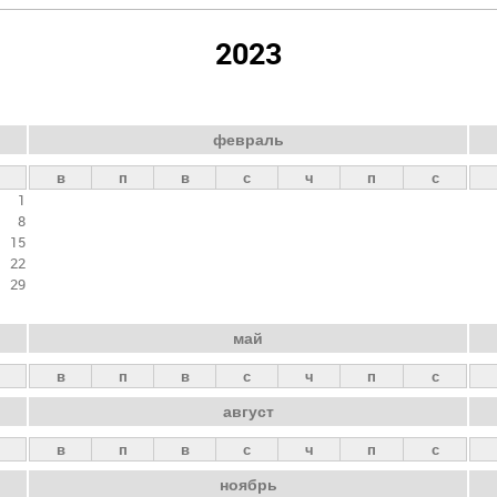
2023
февраль
в
п
в
с
ч
п
с
1
8
15
22
29
май
в
п
в
с
ч
п
с
август
в
п
в
с
ч
п
с
ноябрь