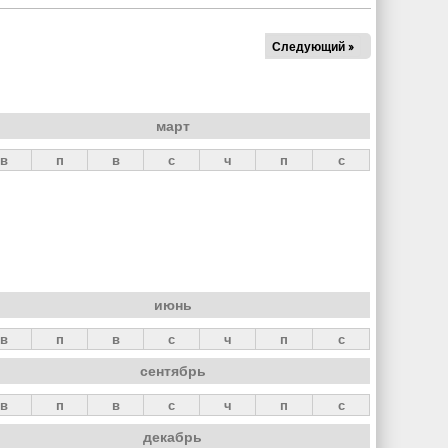
Следующий »
март
в
п
в
с
ч
п
с
июнь
в
п
в
с
ч
п
с
сентябрь
в
п
в
с
ч
п
с
декабрь