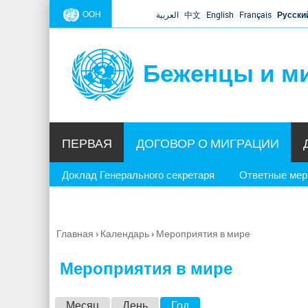
ООН
العربية
中文
English
Français
Русски
Беженцы и м
ПЕРВАЯ
ДОГОВОР О МИГРАЦИИ
Доклад Генерального секретаря
Ответные ме
Главная
›
Календарь
›
Мероприятия в мире
Вы
здесь
Мероприятия в мире
Г
Месяц
День
Год
(активная вкладка)