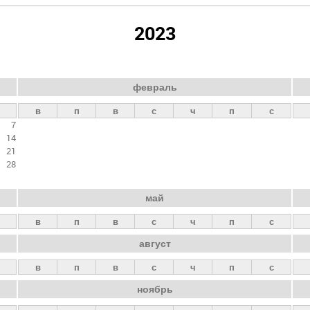
2023
февраль
в
п
в
с
ч
п
с
7
14
21
28
май
в
п
в
с
ч
п
с
август
в
п
в
с
ч
п
с
ноябрь