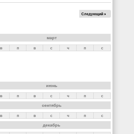
Следующий »
март
в
п
в
с
ч
п
с
июнь
в
п
в
с
ч
п
с
сентябрь
в
п
в
с
ч
п
с
декабрь