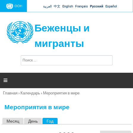
Jump to navigation
ООН
العربية
中文
English
Français
Русский
Español
Беженцы и
мигранты
П
Ф
о
о
и
р
с
к
м

а
п
Главная
›
Календарь
›
Мероприятия в мире
о
Вы
и
здесь
с
Мероприятия в мире
к
а
Месяц
День
Год
(активная вкладка)
Г
л