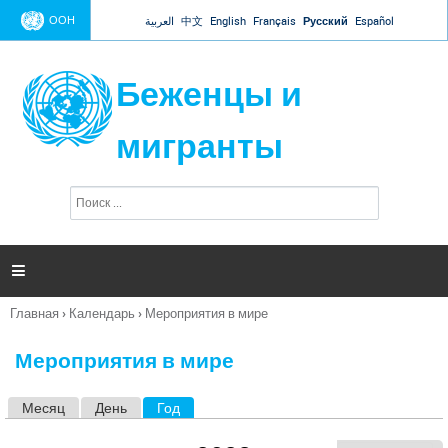
Jump to navigation
ООН
العربية
中文
English
Français
Русский
Español
Беженцы и
мигранты
П
Ф
о
о
и
р
с
к
м

а
п
Главная
›
Календарь
›
Мероприятия в мире
о
Вы
и
здесь
с
Мероприятия в мире
к
а
Месяц
День
Год
(активная вкладка)
Г
л