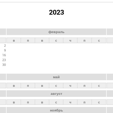
2023
февраль
в
п
в
с
ч
п
с
2
9
16
23
30
май
в
п
в
с
ч
п
с
август
в
п
в
с
ч
п
с
ноябрь