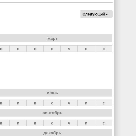
Следующий »
март
в
п
в
с
ч
п
с
июнь
в
п
в
с
ч
п
с
сентябрь
в
п
в
с
ч
п
с
декабрь