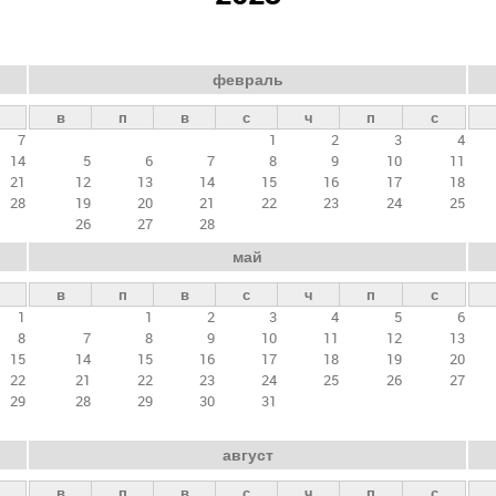
февраль
в
п
в
с
ч
п
с
7
1
2
3
4
14
5
6
7
8
9
10
11
21
12
13
14
15
16
17
18
28
19
20
21
22
23
24
25
26
27
28
май
в
п
в
с
ч
п
с
1
1
2
3
4
5
6
8
7
8
9
10
11
12
13
15
14
15
16
17
18
19
20
22
21
22
23
24
25
26
27
29
28
29
30
31
август
в
п
в
с
ч
п
с