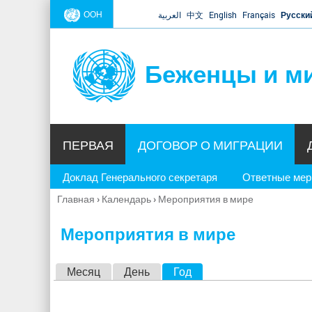
ООН
العربية
中文
English
Français
Русски
Беженцы и м
ПЕРВАЯ
ДОГОВОР О МИГРАЦИИ
Доклад Генерального секретаря
Ответные ме
Главная
›
Календарь
›
Мероприятия в мире
Вы
здесь
Мероприятия в мире
Г
Месяц
День
Год
(активная вкладка)
л
а