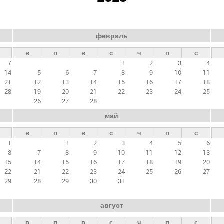
февраль
в
п
в
с
ч
п
с
7
1
2
3
4
14
5
6
7
8
9
10
11
21
12
13
14
15
16
17
18
28
19
20
21
22
23
24
25
26
27
28
май
в
п
в
с
ч
п
с
1
1
2
3
4
5
6
8
7
8
9
10
11
12
13
15
14
15
16
17
18
19
20
22
21
22
23
24
25
26
27
29
28
29
30
31
август
в
п
в
с
ч
п
с