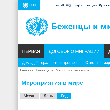
ООН
العربية
中文
English
Français
Русски
Беженцы и м
ПЕРВАЯ
ДОГОВОР О МИГРАЦИИ
Доклад Генерального секретаря
Ответные ме
Главная
›
Календарь
›
Мероприятия в мире
Вы
здесь
Мероприятия в мире
Г
Месяц
День
Год
(активная вкладка)
л
а