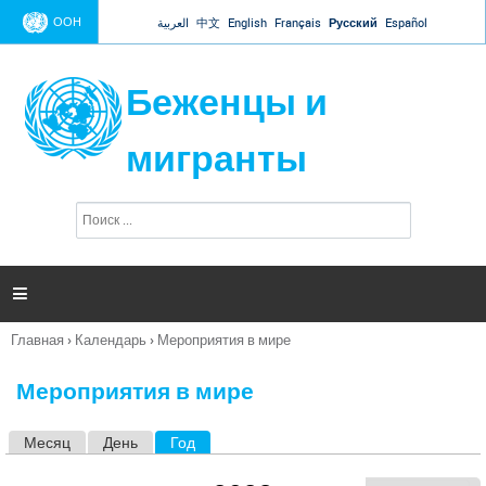
Jump to navigation
ООН
العربية
中文
English
Français
Русский
Español
Беженцы и
мигранты
П
Ф
о
о
и
р
с
к
м

а
п
Главная
›
Календарь
›
Мероприятия в мире
о
Вы
и
здесь
с
Мероприятия в мире
к
а
Месяц
День
Год
(активная вкладка)
Г
л