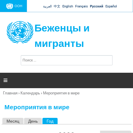
Jump to navigation
ООН
العربية
中文
English
Français
Русский
Español
Беженцы и
мигранты
П
Ф
о
о
и
р
с
к
м

а
п
Главная
›
Календарь
›
Мероприятия в мире
о
Вы
и
здесь
с
Мероприятия в мире
к
а
Месяц
День
Год
(активная вкладка)
Г
л