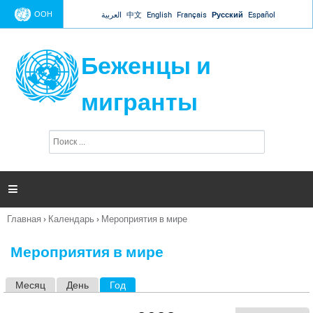
Jump to navigation
ООН
العربية
中文
English
Français
Русский
Español
Беженцы и
мигранты
П
Ф
о
о
и
р
с
к
м

а
п
Главная
›
Календарь
›
Мероприятия в мире
о
Вы
и
здесь
с
Мероприятия в мире
к
а
Месяц
День
Год
(активная вкладка)
Г
л