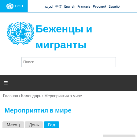
Jump to navigation
ООН
العربية
中文
English
Français
Русский
Español
Беженцы и
мигранты
П
Ф
о
о
и
р
с
к
м

а
п
Главная
›
Календарь
›
Мероприятия в мире
о
Вы
и
здесь
с
Мероприятия в мире
к
а
Месяц
День
Год
(активная вкладка)
Г
л