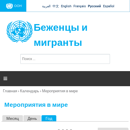
Jump to navigation
ООН
العربية
中文
English
Français
Русский
Español
Беженцы и
мигранты
П
Ф
о
о
и
р
с
к
м

а
п
Главная
›
Календарь
›
Мероприятия в мире
о
Вы
и
здесь
с
Мероприятия в мире
к
а
Месяц
День
Год
(активная вкладка)
Г
л