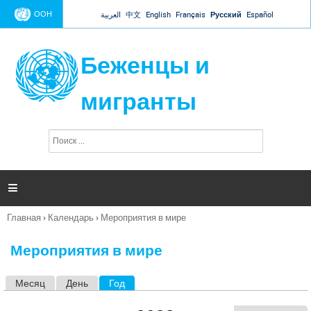
Jump to navigation
ООН
العربية
中文
English
Français
Русский
Español
Беженцы и
мигранты
П
Ф
о
о
и
р
с
к
м

а
п
Главная
›
Календарь
›
Мероприятия в мире
о
Вы
и
здесь
с
Мероприятия в мире
к
а
Месяц
День
Год
(активная вкладка)
Г
л