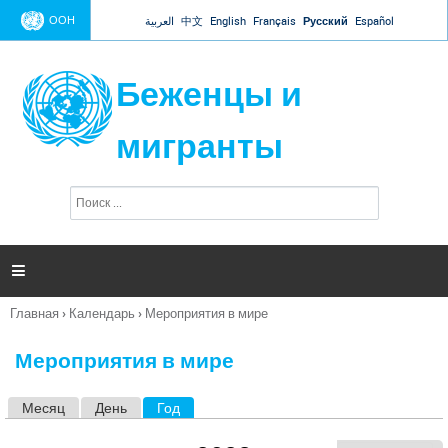
Jump to navigation
ООН
العربية
中文
English
Français
Русский
Español
Беженцы и
мигранты
П
Ф
о
о
и
р
с
к
м

а
п
Главная
›
Календарь
›
Мероприятия в мире
о
Вы
и
здесь
с
Мероприятия в мире
к
а
Месяц
День
Год
(активная вкладка)
Г
л