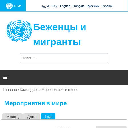
Jump to navigation
ООН
العربية
中文
English
Français
Русский
Español
Беженцы и
мигранты
П
Ф
о
о
и
р
с
к
м

а
п
Главная
›
Календарь
›
Мероприятия в мире
о
Вы
и
здесь
с
Мероприятия в мире
к
а
Месяц
День
Год
(активная вкладка)
Г
л