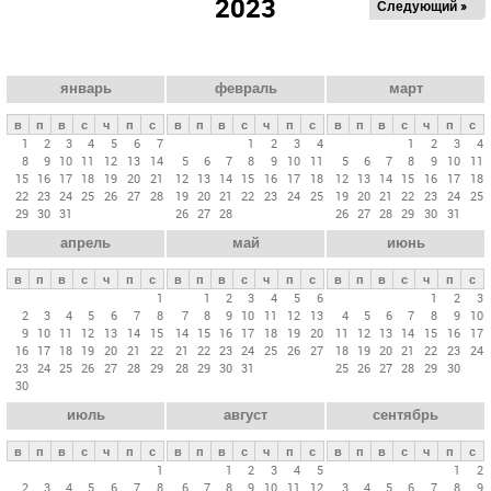
2023
Следующий »
а
в
н
ы
январь
февраль
март
е
в
п
в
с
ч
п
с
в
п
в
с
ч
п
с
в
п
в
с
ч
п
с
в
1
2
3
4
5
6
7
1
2
3
4
1
2
3
4
8
9
10
11
12
13
14
5
6
7
8
9
10
11
5
6
7
8
9
10
11
к
15
16
17
18
19
20
21
12
13
14
15
16
17
18
12
13
14
15
16
17
18
л
22
23
24
25
26
27
28
19
20
21
22
23
24
25
19
20
21
22
23
24
25
29
30
31
26
27
28
26
27
28
29
30
31
а
апрель
май
июнь
д
к
в
п
в
с
ч
п
с
в
п
в
с
ч
п
с
в
п
в
с
ч
п
с
и
1
1
2
3
4
5
6
1
2
3
2
3
4
5
6
7
8
7
8
9
10
11
12
13
4
5
6
7
8
9
10
9
10
11
12
13
14
15
14
15
16
17
18
19
20
11
12
13
14
15
16
17
16
17
18
19
20
21
22
21
22
23
24
25
26
27
18
19
20
21
22
23
24
23
24
25
26
27
28
29
28
29
30
31
25
26
27
28
29
30
30
июль
август
сентябрь
в
п
в
с
ч
п
с
в
п
в
с
ч
п
с
в
п
в
с
ч
п
с
1
1
2
3
4
5
1
2
2
3
4
5
6
7
8
6
7
8
9
10
11
12
3
4
5
6
7
8
9