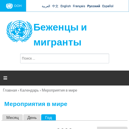
Jump to navigation
ООН
العربية
中文
English
Français
Русский
Español
Беженцы и
мигранты
П
Ф
о
о
и
р
с
к
м

а
п
Главная
›
Календарь
›
Мероприятия в мире
о
Вы
и
здесь
с
Мероприятия в мире
к
а
Месяц
День
Год
(активная вкладка)
Г
л