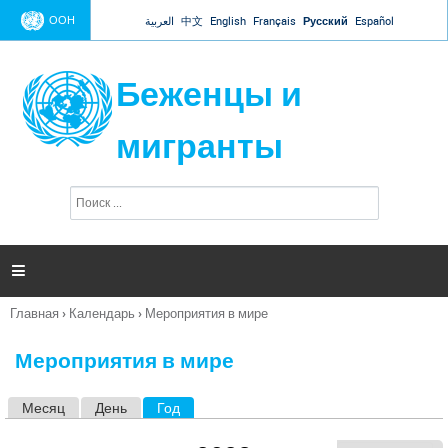
Jump to navigation
ООН
العربية
中文
English
Français
Русский
Español
Беженцы и
мигранты
П
Ф
о
о
и
р
с
к
м

а
п
Главная
›
Календарь
›
Мероприятия в мире
о
Вы
и
здесь
с
Мероприятия в мире
к
а
Месяц
День
Год
(активная вкладка)
Г
л