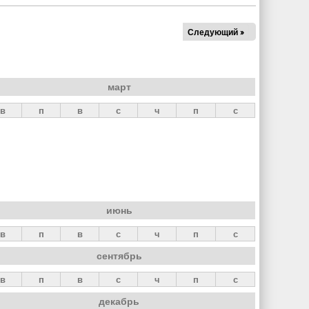
Следующий »
март
в
п
в
с
ч
п
с
июнь
в
п
в
с
ч
п
с
сентябрь
в
п
в
с
ч
п
с
декабрь