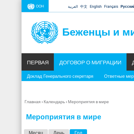
ООН
العربية
中文
English
Français
Русски
Беженцы и м
ПЕРВАЯ
ДОГОВОР О МИГРАЦИИ
Доклад Генерального секретаря
Ответные ме
Главная
›
Календарь
›
Мероприятия в мире
Вы
здесь
Мероприятия в мире
Г
Месяц
День
Год
(активная вкладка)