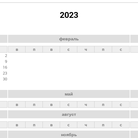
2023
февраль
в
п
в
с
ч
п
с
2
9
16
23
30
май
в
п
в
с
ч
п
с
август
в
п
в
с
ч
п
с
ноябрь