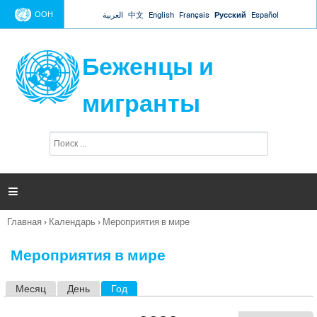
Jump to navigation
ООН
العربية
中文
English
Français
Русский
Español
Беженцы и
мигранты
П
Ф
о
о
и
р
с
к
м

а
п
Главная
›
Календарь
›
Мероприятия в мире
о
Вы
и
здесь
с
Мероприятия в мире
к
а
Месяц
День
Год
(активная вкладка)
Г
л