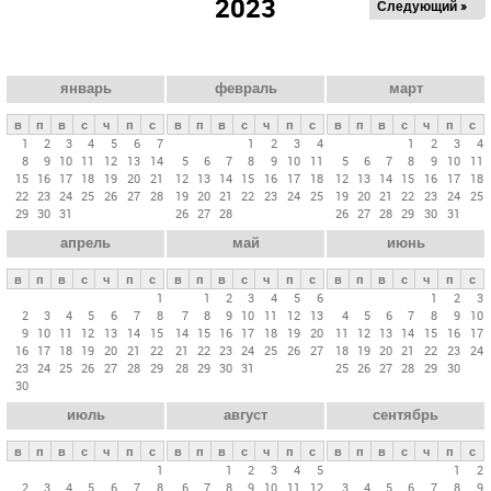
2023
Следующий »
а
в
н
ы
январь
февраль
март
е
в
п
в
с
ч
п
с
в
п
в
с
ч
п
с
в
п
в
с
ч
п
с
в
1
2
3
4
5
6
7
1
2
3
4
1
2
3
4
8
9
10
11
12
13
14
5
6
7
8
9
10
11
5
6
7
8
9
10
11
к
15
16
17
18
19
20
21
12
13
14
15
16
17
18
12
13
14
15
16
17
18
л
22
23
24
25
26
27
28
19
20
21
22
23
24
25
19
20
21
22
23
24
25
29
30
31
26
27
28
26
27
28
29
30
31
а
апрель
май
июнь
д
к
в
п
в
с
ч
п
с
в
п
в
с
ч
п
с
в
п
в
с
ч
п
с
и
1
1
2
3
4
5
6
1
2
3
2
3
4
5
6
7
8
7
8
9
10
11
12
13
4
5
6
7
8
9
10
9
10
11
12
13
14
15
14
15
16
17
18
19
20
11
12
13
14
15
16
17
16
17
18
19
20
21
22
21
22
23
24
25
26
27
18
19
20
21
22
23
24
23
24
25
26
27
28
29
28
29
30
31
25
26
27
28
29
30
30
июль
август
сентябрь
в
п
в
с
ч
п
с
в
п
в
с
ч
п
с
в
п
в
с
ч
п
с
1
1
2
3
4
5
1
2
2
3
4
5
6
7
8
6
7
8
9
10
11
12
3
4
5
6
7
8
9