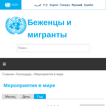
Jump to navigation
ООН
العربية
中文
English
Français
Русский
Español
Беженцы и
мигранты
П
Ф
о
о
и
р
с
к
м

а
п
Главная
›
Календарь
›
Мероприятия в мире
о
Вы
и
здесь
с
Мероприятия в мире
к
а
Месяц
День
Год
(активная вкладка)
Г
л