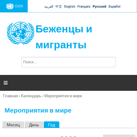
Jump to navigation
ООН
العربية
中文
English
Français
Русский
Español
Беженцы и
мигранты
П
Ф
о
о
и
р
с
к
м

а
п
Главная
›
Календарь
›
Мероприятия в мире
о
Вы
и
здесь
с
Мероприятия в мире
к
а
Месяц
День
Год
(активная вкладка)
Г
л