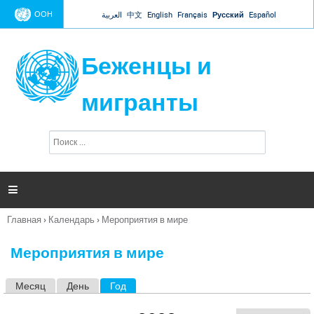
Jump to navigation
ООН
العربية
中文
English
Français
Русский
Español
Беженцы и
мигранты
П
Ф
о
о
и
р
с
к
м

а
п
Главная
›
Календарь
›
Мероприятия в мире
о
Вы
и
здесь
с
Мероприятия в мире
к
а
Месяц
День
Год
(активная вкладка)
Г
л