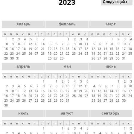
2023
Следующий »
а
в
н
ы
январь
февраль
март
е
в
п
в
с
ч
п
с
в
п
в
с
ч
п
с
в
п
в
с
ч
п
с
в
1
2
3
4
5
6
7
1
2
3
4
1
2
3
4
8
9
10
11
12
13
14
5
6
7
8
9
10
11
5
6
7
8
9
10
11
к
15
16
17
18
19
20
21
12
13
14
15
16
17
18
12
13
14
15
16
17
18
л
22
23
24
25
26
27
28
19
20
21
22
23
24
25
19
20
21
22
23
24
25
29
30
31
26
27
28
26
27
28
29
30
31
а
апрель
май
июнь
д
к
в
п
в
с
ч
п
с
в
п
в
с
ч
п
с
в
п
в
с
ч
п
с
и
1
1
2
3
4
5
6
1
2
3
2
3
4
5
6
7
8
7
8
9
10
11
12
13
4
5
6
7
8
9
10
9
10
11
12
13
14
15
14
15
16
17
18
19
20
11
12
13
14
15
16
17
16
17
18
19
20
21
22
21
22
23
24
25
26
27
18
19
20
21
22
23
24
23
24
25
26
27
28
29
28
29
30
31
25
26
27
28
29
30
30
июль
август
сентябрь
в
п
в
с
ч
п
с
в
п
в
с
ч
п
с
в
п
в
с
ч
п
с
1
1
2
3
4
5
1
2
2
3
4
5
6
7
8
6
7
8
9
10
11
12
3
4
5
6
7
8
9