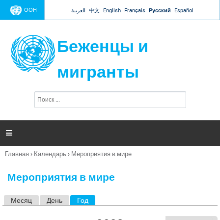
Jump to navigation
ООН
العربية
中文
English
Français
Русский
Español
Беженцы и
мигранты
П
Ф
о
о
и
р
с
к
м

а
п
Главная
›
Календарь
›
Мероприятия в мире
о
Вы
и
здесь
с
Мероприятия в мире
к
а
Месяц
День
Год
(активная вкладка)
Г
л