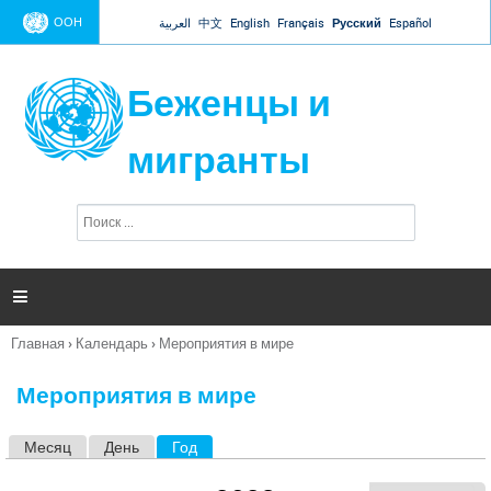
Jump to navigation
ООН
العربية
中文
English
Français
Русский
Español
Беженцы и
мигранты
П
Ф
о
о
и
р
с
к
м

а
п
Главная
›
Календарь
›
Мероприятия в мире
о
Вы
и
здесь
с
Мероприятия в мире
к
а
Месяц
День
Год
(активная вкладка)
Г
л