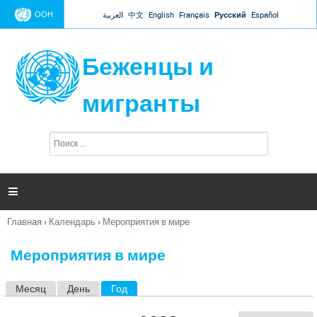
Jump to navigation
ООН
العربية
中文
English
Français
Русский
Español
Беженцы и
мигранты
П
Ф
о
о
и
р
с
к
м

а
п
Главная
›
Календарь
›
Мероприятия в мире
о
Вы
и
здесь
с
Мероприятия в мире
к
а
Месяц
День
Год
(активная вкладка)
Г
л