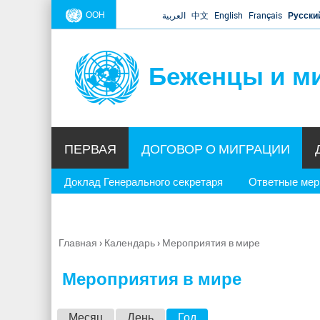
ООН
العربية
中文
English
Français
Русски
Беженцы и м
ПЕРВАЯ
ДОГОВОР О МИГРАЦИИ
Доклад Генерального секретаря
Ответные ме
Главная
›
Календарь
›
Мероприятия в мире
Вы
здесь
Мероприятия в мире
Г
Месяц
День
Год
(активная вкладка)