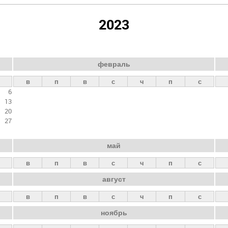
2023
февраль
в
п
в
с
ч
п
с
6
13
20
27
май
в
п
в
с
ч
п
с
август
в
п
в
с
ч
п
с
ноябрь