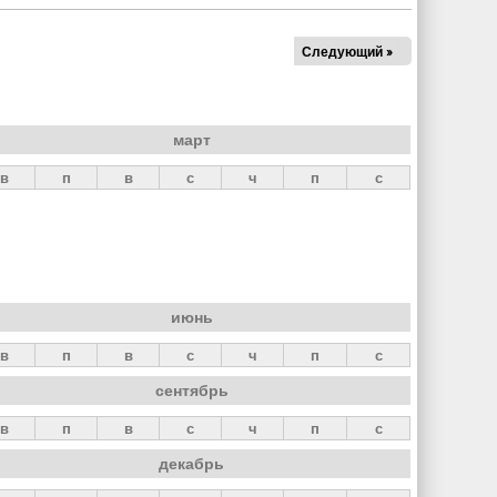
Следующий »
март
в
п
в
с
ч
п
с
июнь
в
п
в
с
ч
п
с
сентябрь
в
п
в
с
ч
п
с
декабрь