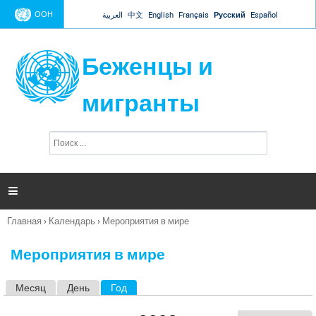
Jump to navigation
ООН
العربية
中文
English
Français
Русский
Español
Беженцы и
мигранты
П
Ф
о
о
и
р
с
к
м

а
п
Главная
›
Календарь
›
Мероприятия в мире
о
Вы
и
здесь
с
Мероприятия в мире
к
а
Месяц
День
Год
(активная вкладка)
Г
л