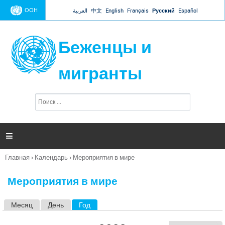
Jump to navigation
ООН
العربية
中文
English
Français
Русский
Español
Беженцы и
мигранты
П
Ф
о
о
и
р
с
к
м

а
п
Главная
›
Календарь
›
Мероприятия в мире
о
Вы
и
здесь
с
Мероприятия в мире
к
а
Месяц
День
Год
(активная вкладка)
Г
л