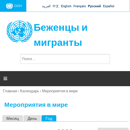
Jump to navigation
ООН
العربية
中文
English
Français
Русский
Español
Беженцы и
мигранты
П
Ф
о
о
и
р
с
к
м

а
п
Главная
›
Календарь
›
Мероприятия в мире
о
Вы
и
здесь
с
Мероприятия в мире
к
а
Месяц
День
Год
(активная вкладка)
Г
л