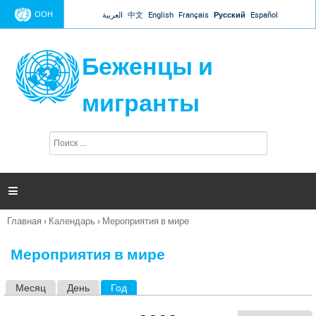
Jump to navigation
ООН
العربية
中文
English
Français
Русский
Español
Беженцы и
мигранты
П
Ф
о
о
и
р
с
к
м

а
п
Главная
›
Календарь
›
Мероприятия в мире
о
Вы
и
здесь
с
Мероприятия в мире
к
а
Месяц
День
Год
(активная вкладка)
Г
л