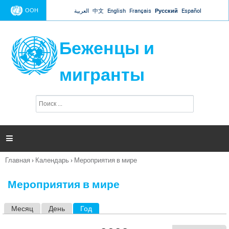
Jump to navigation
ООН
العربية
中文
English
Français
Русский
Español
Беженцы и
мигранты
П
Ф
о
о
и
р
с
к
м

а
п
Главная
›
Календарь
›
Мероприятия в мире
о
Вы
и
здесь
с
Мероприятия в мире
к
а
Месяц
День
Год
(активная вкладка)
Г
л