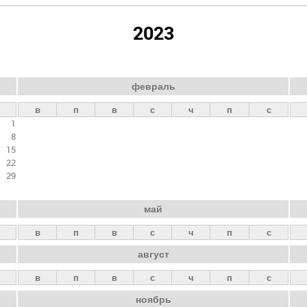
2023
февраль
в
п
в
с
ч
п
с
1
8
15
22
29
май
в
п
в
с
ч
п
с
август
в
п
в
с
ч
п
с
ноябрь