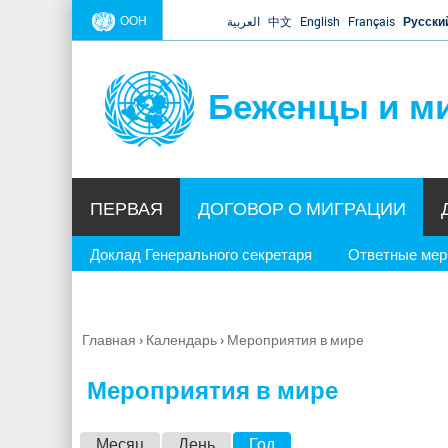
ООН
العربية
中文
English
Français
Русски
Беженцы и м
ПЕРВАЯ
ДОГОВОР О МИГРАЦИИ
Доклад Генерального секретаря
Ответные ме
Главная
›
Календарь
›
Мероприятия в мире
Вы
здесь
Мероприятия в мире
Г
Месяц
День
Год
(активная вкладка)