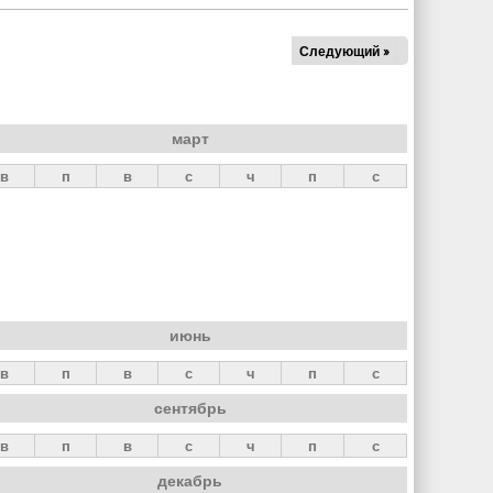
Следующий »
март
в
п
в
с
ч
п
с
июнь
в
п
в
с
ч
п
с
сентябрь
в
п
в
с
ч
п
с
декабрь